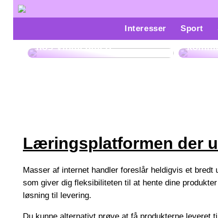
Parco
Interesser
Sport
Opdag den Bedste Whiskey
konfli
hos Vinmedmere
kommu
Læringsplatformen der ud
Masser af internet handler foreslår heldigvis et bredt
som giver dig fleksibiliteten til at hente dine produk
løsning til levering.
Du kunne alternativt prøve at få produkterne leveret ti