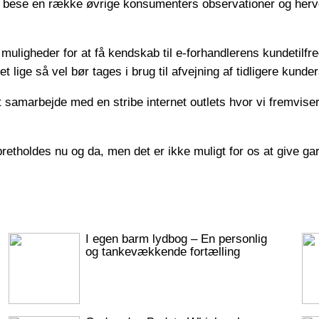
at bese en række øvrige konsumenters observationer og herve
uligheder for at få kendskab til e-forhandlerens kundetilfr
 lige så vel bør tages i brug til afvejning af tidligere kunde
ast samarbejde med en stribe internet outlets hvor vi fremvi
pretholdes nu og da, men det er ikke muligt for os at give g
I egen barm lydbog – En personlig
og tankevækkende fortælling