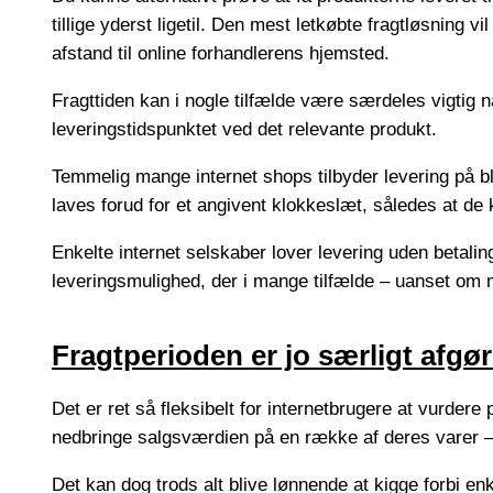
tillige yderst ligetil. Den mest letkøbte fragtløsning 
afstand til online forhandlerens hjemsted.
Fragttiden kan i nogle tilfælde være særdeles vigtig n
leveringstidspunktet ved det relevante produkt.
Temmelig mange internet shops tilbyder levering på b
laves forud for et angivent klokkeslæt, således at de k
Enkelte internet selskaber lover levering uden betali
leveringsmulighed, der i mange tilfælde – uanset om ma
Fragtperioden er jo særligt afgø
Det er ret så fleksibelt for internetbrugere at vurder
nedbringe salgsværdien på en række af deres varer – t
Det kan dog trods alt blive lønnende at kigge forbi en