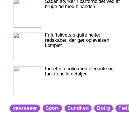
Sådan styrker I parforholdet ved at
bruge tid med hinanden
Friluftslivets skjulte helte:
redskaber, der gør oplevelsen
komplet
Indret din bolig med elegante og
funktionelle detaljer
Interesser
Sport
Sundhed
Bolig
Fæl