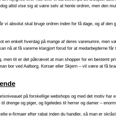
vil dog altid vise sig at være selv at hente ordren, men den 
år vi absolut skal bruge ordren inden for få dage, og af den
lot en enkelt hverdag på mange af deres varenumre, men vær 
an nå at få varerne klargjort forud for at medarbejderne får f
ng, men tit er det påkrævet at man shopper for en bestemt p
n bor ved Aalborg, Korsør eller Skjern – vil være at få brag
rende
e prisniveauet på forskellige webshops og med det motiv har en
il drenge og piger, og ligeledes til herrer og damer – enorm
kelte e-firmaer efter rabat inden du handler, så man er skrås