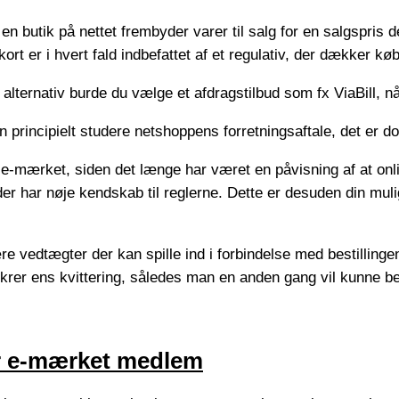
en butik på nettet frembyder varer til salg for en salgspris de
ort er i hvert fald indbefattet af et regulativ, der dækker k
m alternativ burde du vælge et afdragstilbud som fx ViaBill, 
n principielt studere netshoppens forretningsaftale, det er d
e-mærket, siden det længe har været en påvisning af at onli
er har nøje kendskab til reglerne. Dette er desuden din mul
vedtægter der kan spille ind i forbindelse med bestillingen, 
krer ens kvittering, således man en anden gang vil kunne bevi
er e-mærket medlem