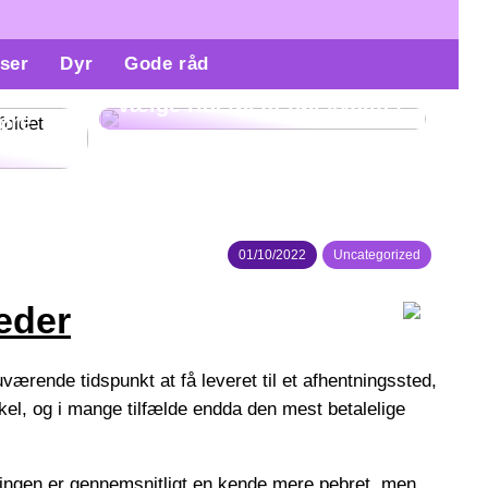
ser
Dyr
Gode råd
Derfor er det vigtigt at
re
vælge ridetøj af høj kvalitet
gøre
01/10/2022
Uncategorized
eder
værende tidspunkt at få leveret til et afhentningssted,
nkel, og i mange tilfælde endda den mest betalelige
Løsningen er gennemsnitligt en kende mere pebret, men