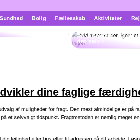
ach kan hjælpe med
Sundhed
Bolig
Fællesskab
Aktiviteter
Rej
kthåndtering og
Skal man virkelig væ
nikation
SEO ekspert, for at 
det selv?
vikler dine faglige færdigh
 udvalg af muligheder for fragt. Den mest almindelige er på nu
ter på et selvvalgt tidspunkt. Fragtmetoden er nemlig meget e
l din lejlighed eller hus eller til adressen på dit arbejde. 