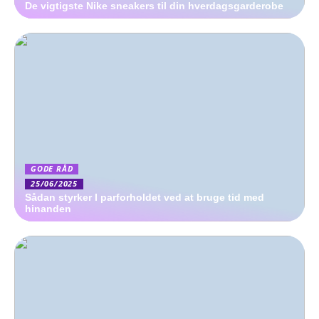
De vigtigste Nike sneakers til din hverdagsgarderobe
GODE RÅD
25/06/2025
Sådan styrker I parforholdet ved at bruge tid med
hinanden