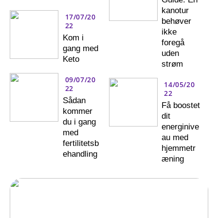
kanotur
17/07/20
behøver
22
ikke
Kom i
foregå
gang med
uden
Keto
strøm
09/07/20
14/05/20
22
22
Sådan
Få boostet
kommer
dit
du i gang
energinive
med
au med
fertilitetsb
hjemmetr
ehandling
æning