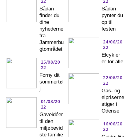
22
22
Sådan
Sådan
finder du
pynter du
dine
op til
nyhederne
festen
fra
24/06/20
Jammerbu
22
gtområdet
Elcykler
er for alle
25/08/20
22
Forny dit
22/06/20
sommertø
22
j
Gas- og
elpriserne
01/08/20
stiger i
22
Odense
Gaveidéer
til den
16/06/20
miljøbevid
22
ste familie
Guide: En