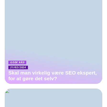
GODE RÅD
21/02/2024
Skal man virkelig være SEO ekspert,
for at gøre det selv?