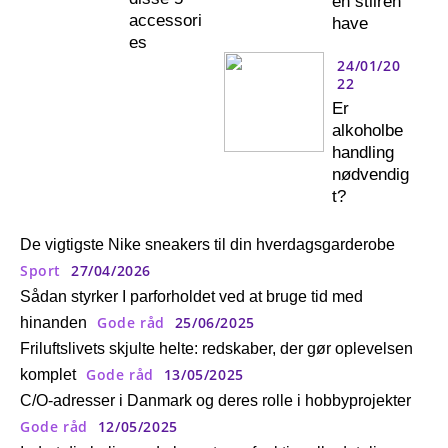
en stilren
accessori
have
es
24/01/20
22
Er
alkoholbe
handling
nødvendig
t?
De vigtigste Nike sneakers til din hverdagsgarderobe
Sport
27/04/2026
Sådan styrker I parforholdet ved at bruge tid med
Gode råd
25/06/2025
hinanden
Friluftslivets skjulte helte: redskaber, der gør oplevelsen
Gode råd
13/05/2025
komplet
C/O-adresser i Danmark og deres rolle i hobbyprojekter
Gode råd
12/05/2025