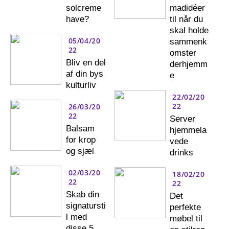
solcreme
madidéer
have?
til når du
skal holde
05/04/20
sammenk
22
omster
Bliv en del
derhjemm
af din bys
e
kulturliv
22/02/20
22
26/03/20
22
Server
Balsam
hjemmela
for krop
vede
og sjæl
drinks
02/03/20
18/02/20
22
22
Skab din
Det
signatursti
perfekte
l med
møbel til
disse 5