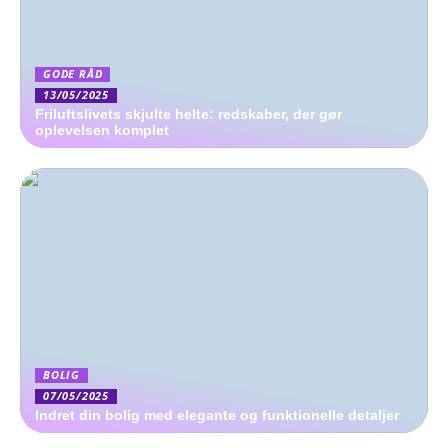
GODE RÅD
13/05/2025
Friluftslivets skjulte helte: redskaber, der gør
oplevelsen komplet
BOLIG
07/05/2025
Indret din bolig med elegante og funktionelle detaljer