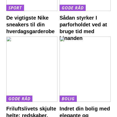
SPORT
GODE RÅD
De vigtigste Nike
Sådan styrker I
sneakers til din
parforholdet ved at
hverdagsgarderobe
bruge tid med
hinanden
GODE RÅD
BOLIG
Friluftslivets skjulte
Indret din bolig med
helte: redskaber,
elegante og