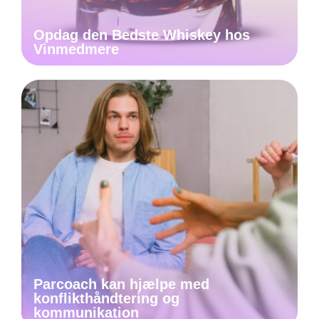
Opdag den Bedste Whiskey hos
Vinmedmere
Parcoach kan hjælpe med
konflikthåndtering og
kommunikation