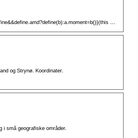
efine&&define.amd?define(b):a.moment=b()}(this …
and og Strynø. Koordinater.
g i små geografiske områder.