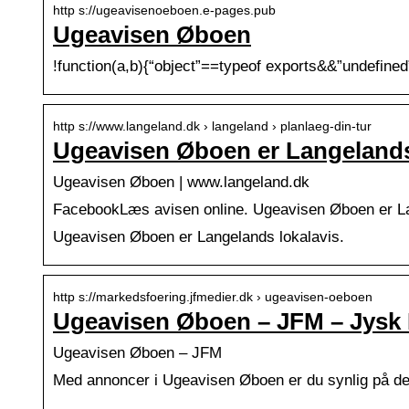
http s://ugeavisenoeboen.e-pages.pub
Ugeavisen Øboen
!function(a,b){“object”==typeof exports&&”undefin
http s://www.langeland.dk › langeland › planlaeg-din-tur
Ugeavisen Øboen er Langelands 
Ugeavisen Øboen | www.langeland.dk
FacebookLæs avisen online. Ugeavisen Øboen er Lang
Ugeavisen Øboen er Langelands lokalavis.
http s://markedsfoering.jfmedier.dk › ugeavisen-oeboen
Ugeavisen Øboen – JFM – Jysk
Ugeavisen Øboen – JFM
Med annoncer i Ugeavisen Øboen er du synlig på de