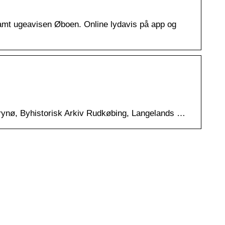
amt ugeavisen Øboen. Online lydavis på app og
trynø, Byhistorisk Arkiv Rudkøbing, Langelands …