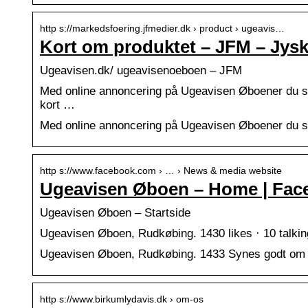
http s://markedsfoering.jfmedier.dk › product › ugeavis…
Kort om produktet – JFM – Jys
Ugeavisen.dk/ ugeavisenoeboen – JFM
Med online annoncering på Ugeavisen Øboener du s
kort …
Med online annoncering på Ugeavisen Øboener du s
http s://www.facebook.com › … › News & media website
Ugeavisen Øboen – Home | Fac
Ugeavisen Øboen – Startside
Ugeavisen Øboen, Rudkøbing. 1430 likes · 10 talking
Ugeavisen Øboen, Rudkøbing. 1433 Synes godt om · 3
http s://www.birkumlydavis.dk › om-os