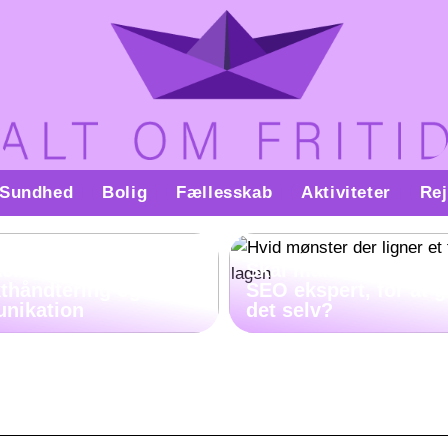
Sundhed
Bolig
Fællesskab
Aktiviteter
Rej
ach kan hjælpe med
Skal man virkelig væ
kthåndtering og
SEO ekspert, for at 
nikation
det selv?