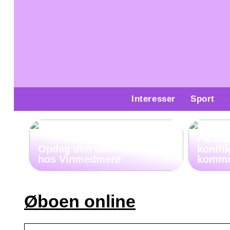
Interesser
Sport
Parco
Opdag den Bedste Whiskey
konfli
hos Vinmedmere
kommu
Øboen online