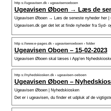
http s://ugeavisen.dk › ugeavisenoeboen
Ugeavisen Øboen → Læs de sen
Ugeavisen Øboen → Læs de seneste nyheder her | 
Ugeavisen.dk gør det let at finde nyheder fra Syd- og
http s://www.e-pages.dk › ugeavisenoeboen › folder
Ugeavisen Oboen – 15-02-2023
Ugeavisen Øboen skal læses i App’en Nyhedskiosken.
http s://nyhedskiosken.dk › ugeavisen-oeboen
Ugeavisen Øboen – Nyhedskio
Ugeavisen Øboen | Nyhedskiosken
Det er i ugeavisen, du finder et udpluk af de vigtigs