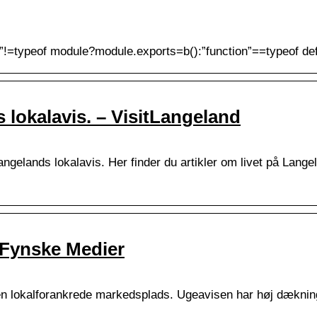
ed”!=typeof module?module.exports=b():”function”==typeof d
lokalavis. – VisitLangeland
elands lokalavis. Her finder du artikler om livet på Langel
 Fynske Medier
n lokalforankrede markedsplads. Ugeavisen har høj dæknin