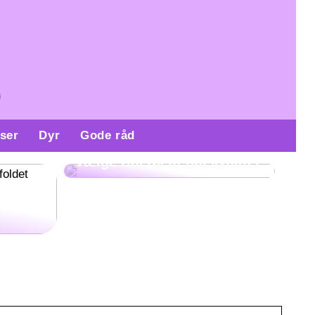
ser
Dyr
Gode råd
Derfor er det vigtigt at
vælge ridetøj af høj kvalitet
re
gøre