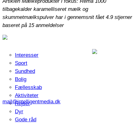
Artiklen Mælkeprodukter i fokus: Rema 1000
tilbagekalder karamelliseret mælk og
skummetmælkspulver har i gennemsnit fået
4.9
stjerner
baseret på
15
anmeldelser
Interesser
Sport
Sundhed
Bolig
Fællesskab
Aktiviteter
mail@intelligentmedia.dk
Rejser
Dyr
Gode råd