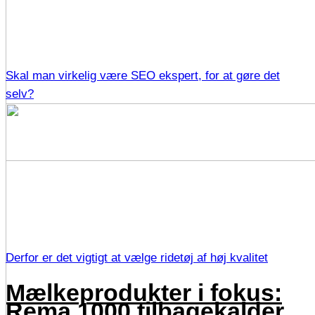
Skal man virkelig være SEO ekspert, for at gøre det
selv?
Derfor er det vigtigt at vælge ridetøj af høj kvalitet
Mælkeprodukter i fokus:
Rema 1000 tilbagekalder