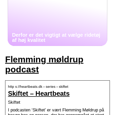
Derfor er det vigtigt at vælge ridetøj
af høj kvalitet
Flemming møldrup
podcast
http s://heartbeats.dk › series › skiftet
Skiftet – Heartbeats
Skiftet
I podcasten ‘Skiftet’ er vært Flemming Møldrup på