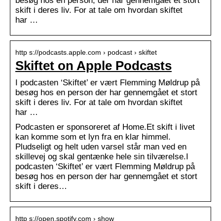
besøg hos en person, der har gennemgået et stort
skift i deres liv. For at tale om hvordan skiftet
har …
http s://podcasts.apple.com › podcast › skiftet
Skiftet on Apple Podcasts
I podcasten ‘Skiftet’ er vært Flemming Møldrup på
besøg hos en person der har gennemgået et stort
skift i deres liv. For at tale om hvordan skiftet
har …
Podcasten er sponsoreret af Home.Et skift i livet
kan komme som et lyn fra en klar himmel.
Pludseligt og helt uden varseI står man ved en
skillevej og skal gentænke hele sin tilværelse.I
podcasten ‘Skiftet’ er vært Flemming Møldrup på
besøg hos en person der har gennemgået et stort
skift i deres…
http s://open.spotify.com › show