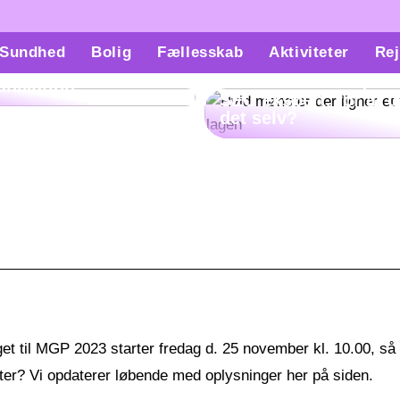
ach kan hjælpe med
Sundhed
Bolig
Fællesskab
Aktiviteter
Rej
kthåndtering og
Skal man virkelig væ
nikation
SEO ekspert, for at 
det selv?
et til MGP 2023 starter fredag d. 25 november kl. 10.00, så h
er? Vi opdaterer løbende med oplysninger her på siden.