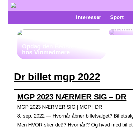
Parco
Interesser
Sport
konfli
kommu
Opdag den Bedste Whiskey
hos Vinmedmere
Dr billet mgp 2022
MGP 2023 NÆRMER SIG – DR
MGP 2023 NÆRMER SIG | MGP | DR
8. sep. 2022 — Hvornår åbner billetsalget? Billetsalg
Men HVOR sker det!? Hvornår!? Og hvad med billett