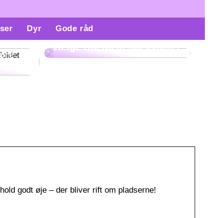
ser
Dyr
Gode råd
Derfor er det vigtigt at
re
vælge ridetøj af høj kvalitet
gøre
old godt øje – der bliver rift om pladserne!