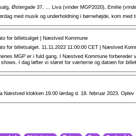
illetsalg, Østergade 37, … Liva (vinder MGP2020), Emilie (
g lørdag med musik og underholdning i børnehøjde, kom med t
ato for billetsalget | Næstved Kommune
to for billetsalget. 11.11.2022 11:00:00 CET | Næstved Ko
nenes MGP er i fuld gang. I Næstved Kommune forbereder vi 
 shows. I dag løfter vi sløret for værterne og datoen for bille
ena Næstved klokken 19.00 lørdag d. 18. februar 2023. Oplev 