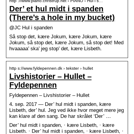
http ://www.piano.christrup.net › PIANO › Hul i s…
Der’ et hul midt i spanden
(There’s a hole in my bucket)
@JC Hul i spanden
Så stop det, kære Jokum, kære Jokum, kære
Jokum, så stop det, kære Jokum, så stop det! Med
hvaaaaa’ ska’ jeg stop’ det, kære Lisbeth.
http s://www.fyldepennen.dk › tekster › hullet
Livshistorier – Hullet –
Fyldepennen
Fyldepennen – Livshistorier – Hullet
4. sep. 2017 — Der’ hul midt i spanden, kære
Lisbeth, der’ hul. Jeg ved ikke hvor meget mere jeg
kan klare af den sang. De har skrålet ‘Der’ …
Der’ hul midt i spanden, · kære Lisbeth, · kære
Lisbeth. · Der’ hul midt i spanden, · kære Lisbeth, ·