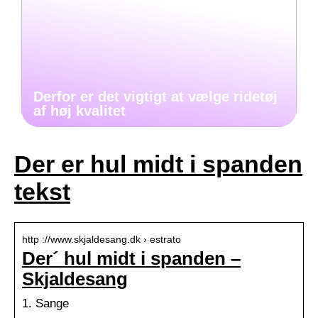
Derfor er det vigtigt at vælge ridetøj
af høj kvalitet
Der er hul midt i spanden
tekst
http ://www.skjaldesang.dk › estrato
Der´ hul midt i spanden –
Skjaldesang
1. Sange